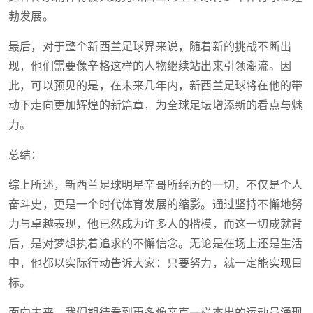
勃发展。
最后，对于整个新西兰足球界来说，随着新的挑战不断出
现，他们需要像辛格这样的人物继续站出来引领潮流。因
此，可以预见的是，在未来几年内，新西兰足球将在他的带
动下走向更加辉煌的新篇章，为全球足坛增添新的看点与魅
力。
总结：
综上所述，新西兰足球明星辛哥所经历的一切，不仅是个人
奋斗史，更是一个时代体育发展的缩影。通过坚持不懈地努
力与卓越表现，他已然成为许多人的楷模，而这一切成就背
后，是对梦想执着追求的不懈信念。无论是在场上还是生活
中，他都以实际行动告诉大家：只要努力，就一定能实现目
标。
面向未来，我们期待看到更多像辛克一样杰出的运动员涌现