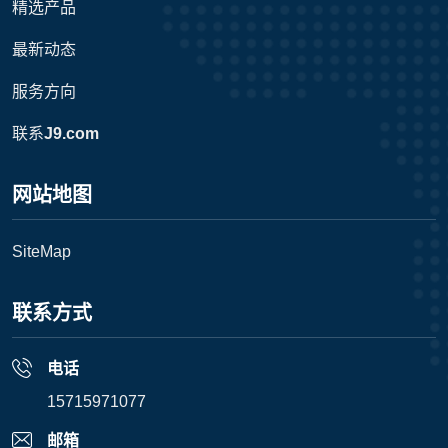
精选产品
最新动态
服务方向
联系
J9.com
网站地图
SiteMap
联系方式
电话
15715971077
邮箱