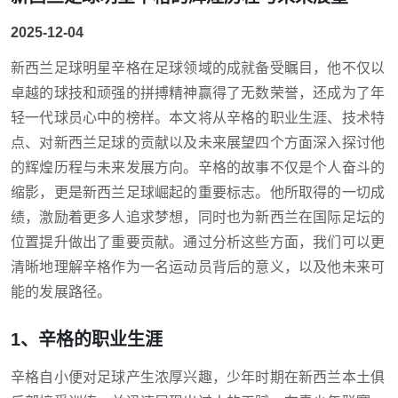
2025-12-04
新西兰足球明星辛格在足球领域的成就备受瞩目，他不仅以
卓越的球技和顽强的拼搏精神赢得了无数荣誉，还成为了年
轻一代球员心中的榜样。本文将从辛格的职业生涯、技术特
点、对新西兰足球的贡献以及未来展望四个方面深入探讨他
的辉煌历程与未来发展方向。辛格的故事不仅是个人奋斗的
缩影，更是新西兰足球崛起的重要标志。他所取得的一切成
绩，激励着更多人追求梦想，同时也为新西兰在国际足坛的
位置提升做出了重要贡献。通过分析这些方面，我们可以更
清晰地理解辛格作为一名运动员背后的意义，以及他未来可
能的发展路径。
1、辛格的职业生涯
辛格自小便对足球产生浓厚兴趣，少年时期在新西兰本土俱