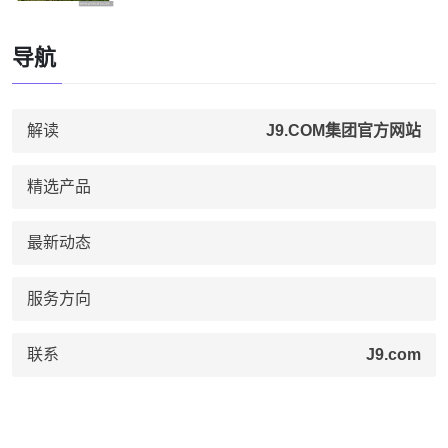
导航
解读
J9.COM集团官方网站
精选产品
最新动态
服务方向
联系
J9.com