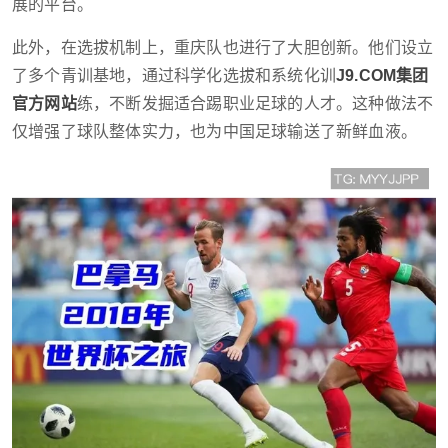
展的平台。
此外，在选拔机制上，重庆队也进行了大胆创新。他们设立
了多个青训基地，通过科学化选拔和系统化训
J9.COM集团
官方网站
练，不断发掘适合踢职业足球的人才。这种做法不
仅增强了球队整体实力，也为中国足球输送了新鲜血液。