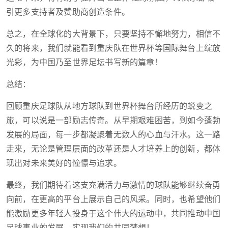
引更多支持者及赞助商创造条件。
总之，在全球化的大背景下，只要坚持不懈地努力，相信不
久的将来，我们就能看到重庆队在世界杯等国际舞台上绽放
光彩，为中国乃至世界足坛书写新的篇章！
总结：
回顾重庆足球队从地方球队到世界杯舞台所经历的蜕变之
旅，可以说是一部励志传奇。从早期艰难困苦，到如今蓬勃
发展的局面，每一步都凝聚着无数人的心血与汗水。这一路
走来，无论是管理层面的改革还是人才培养上的创新，都体
现出对未来美好的憧憬与追求。
最终，我们期待着这支充满活力与激情的球队能够继续奋勇
向前，在更高的平台上展示自己的风采。同时，也希望他们
能激励更多年轻人投身于这个伟大的运动中，共同推动中国
足球事业的发展，实现我们的共同梦想！