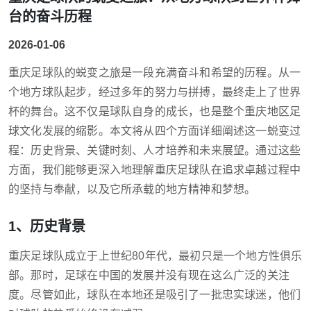
台的奋斗历程
2026-01-06
重庆足球队的蜕变之旅是一段充满奋斗和希望的历程。从一
个地方球队起步，经过多年的努力与拼搏，最终走上了世界
杯的舞台。这不仅是球队自身的成长，也是整个重庆地区足
球文化发展的缩影。本文将从四个方面详细阐述这一蜕变过
程：历史背景、关键时刻、人才培养和未来展望。通过这些
方面，我们能够更深入地理解重庆足球队在追求卓越过程中
的坚持与奉献，以及它所承载的地方精神和梦想。
1、历史背景
重庆足球队成立于上世纪80年代，最初只是一个地方性俱乐
部。那时，足球在中国的发展并没有现在这么广泛的关注
度。尽管如此，球队在本地还是吸引了一批忠实球迷，他们