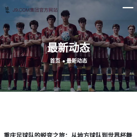
最新动态
首页
最新动态
重庆足球队的蜕变之旅：从地方球队到世界杯舞