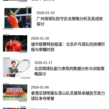
2026-01-19
广州排球队防守反击策略分析及其成效
探讨
2026-01-18
城市联赛特别报道：北京乒乓球队的拼搏历
程与荣耀时刻
2026-01-17
北京网球队耐力表现的数据分析与训练策
略探讨
2026-01-06
香港足球明星队昆山队员展现卓越技艺助力
球队争夺荣誉