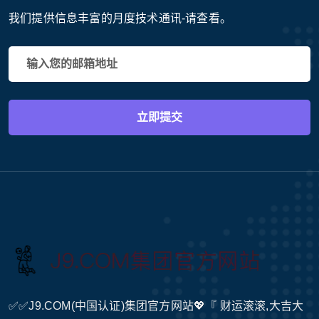
我们提供信息丰富的月度技术通讯-请查看。
立即提交
✅✅J9.COM(中国认证)集团官方网站💖『 财运滚滚,大吉大