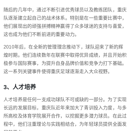
随后的几年中，通过不断引进优秀球员以及教练团队，重庆
队逐渐建立起自己的战术体系。特别是在一些重要比赛中，
他们展现出的顽强拼搏精神赢得了众多球迷的支持与喜爱，
这也成为他们不断前进的重要动力。
2010年后，在全新的管理理念推动下，球队迎来了新的辉
煌时期。他们连续数年在联赛中取得优异成绩，并且开始积
极参与国际赛事，为提升自身品牌价值和竞争力打下基础。
这一系列关键事件使得重庆足球逐渐走入大众视野。
3、人才培养
人才培养是任何一支成功球队不可或缺的一部分。为了实现
长远的发展目标，重庆队近年来加大了青训投入力度，与多
所高校及体育学院展开合作，以挖掘更多潜力球员。在此过
程中，他们注重理论与实践相结合，为年轻球员提供全面发